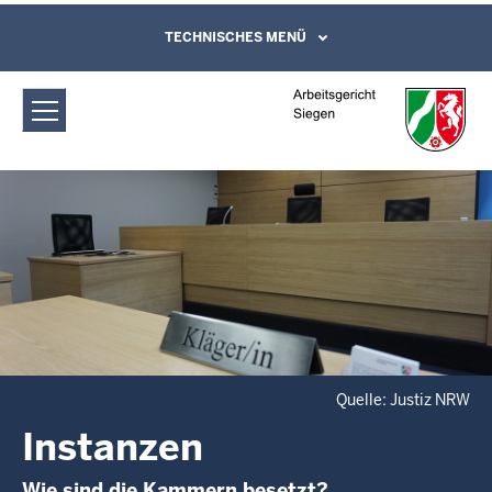
Direkt zum Inhalt
Arbeitsgericht Siegen: Instanzen
TECHNISCHES MENÜ
Leichte Sprache, Gebärdensprachenvideo
und Kontaktformular
Quelle: Justiz NRW
Instanzen
Wie sind die Kammern besetzt?