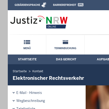
Direkt zum Inhalt
GEBÄRDENSPRACHE
BARRIEREFREIHEIT
Leichte Sprache, Gebärdensprachenvideo u
Arbeitsgericht Siegen: Elektronischer 
Schnellnavigation mit Volltext-Suche
MENÜ
TERMINBUCHUNG
STARTSEITE
DAS GERICHT
AUFGA
Hauptmenü: Hauptnavigation
Startseite
Kontakt
Elektronischer Rechtsverkehr
E-Mail - Hinweis
Wegbeschreibung
Telefonliste