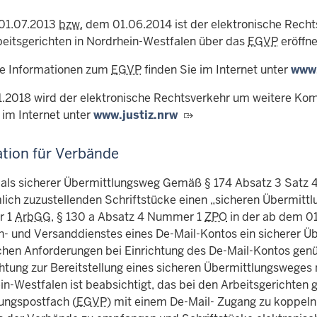
01.07.2013
bzw.
dem 01.06.2014 ist der elektronische Rechts
eitsgerichten in Nordrhein-Westfalen über das
EGVP
eröffne
e Informationen zum
EGVP
finden Sie im Internet unter
www
.2018 wird der elektronische Rechtsverkehr um weitere Kom
 im Internet unter
www.justiz.nrw
tion für Verbände
 als sicherer Übermittlungsweg Gemäß
§
174 Absatz 3 Satz 
mlich zuzustellenden Schriftstücke einen „sicheren Übermitt
r 1
ArbGG
,
§
130 a Absatz 4 Nummer 1
ZPO
in der ab dem 01
h- und Versanddienstes eines De-Mail-Kontos ein sicherer Ü
chen Anforderungen bei Einrichtung des De-Mail-Kontos gen
chtung zur Bereitstellung eines sicheren Übermittlungsweges
in-Westfalen ist beabsichtigt, das bei den Arbeitsgerichten 
ungspostfach (
EGVP
) mit einem De-Mail- Zugang zu koppeln