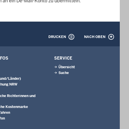
 an ein De-Mail-Konto zu übermitteln.
DRUCKEN
NACH OBEN
NFOS
SERVICE
Übersicht
Suche
Bund/Länder)
chung NRW
che Richterinnen und
che Kostenmarke
fahren
fon