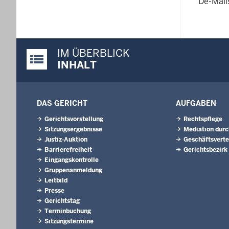
De-Mail
IM ÜBERBLICK
Justiz-Portal im Überblick:
INHALT
DAS GERICHT
AUFGABEN
Gerichtsvorstellung
Rechtspflege
Sitzungsergebnisse
Mediation durc
Justiz-Auktion
Geschäftsverte
Barrierefreiheit
Gerichtsbezirk
Eingangskontrolle
Gruppenanmeldung
Leitbild
Presse
Gerichtstag
Terminbuchung
Sitzungstermine