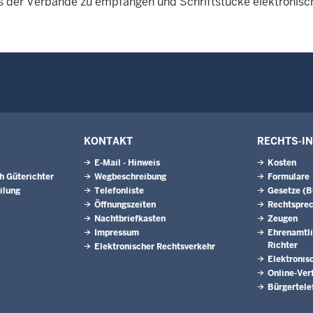
s der Verbände zu empfangen und Schriftstücke elektronisch
KONTAKT
RECHTS-I
E-Mail - Hinweis
Kosten
h Güterichter
Wegbeschreibung
Formulare
ilung
Telefonliste
Gesetze (
Öffnungszeiten
Rechtspre
Nachtbriefkasten
Zeugen
Impressum
Ehrenamtli
Richter
Elektronischer Rechtsverkehr
Elektronis
Online-Ver
Bürgertele