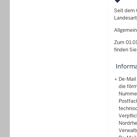
Seit dem 
Landesarb
Allgemein
Zum 01.01
finden Sie
Informa
De-Mail
die för
Numme
Postfac
technis
Verpfli
Nordrhe
Verwalt