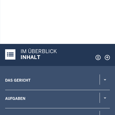
IM ÜBERBLICK
Justiz-Portal im Überblick:
INHALT
DAS GERICHT
AUFGABEN