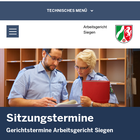
Direkt zum Inhalt
Arbeitsgericht Siegen: Sitzungstermine
TECHNISCHES MENÜ
Leichte Sprache, Gebärdensprachenvideo
und Kontaktformular
Sitzungstermine
Gerichtstermine Arbeitsgericht Siegen