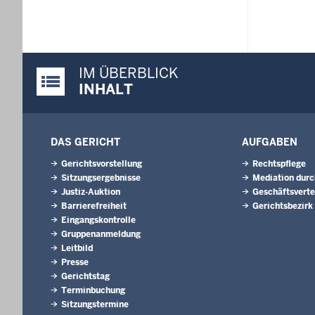
IM ÜBERBLICK
Justiz-Portal im Überblick:
INHALT
DAS GERICHT
AUFGABEN
Gerichtsvorstellung
Rechtspflege
Sitzungsergebnisse
Mediation durc
Justiz-Auktion
Geschäftsverte
Barrierefreiheit
Gerichtsbezirk
Eingangskontrolle
Gruppenanmeldung
Leitbild
Presse
Gerichtstag
Terminbuchung
Sitzungstermine