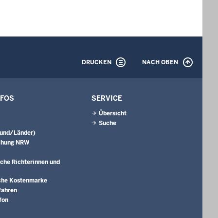
DRUCKEN
NACH OBEN
NFOS
SERVICE
Übersicht
Suche
Bund/Länder)
chung NRW
che Richterinnen und
che Kostenmarke
fahren
fon