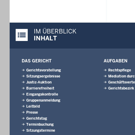
IM ÜBERBLICK
Justiz-Portal im Überblick:
INHALT
DAS GERICHT
AUFGABEN
Gerichtsvorstellung
Rechtspflege
Sitzungsergebnisse
Mediation durc
Justiz-Auktion
Geschäftsverte
Barrierefreiheit
Gerichtsbezirk
Eingangskontrolle
Gruppenanmeldung
Leitbild
Presse
Gerichtstag
Terminbuchung
Sitzungstermine