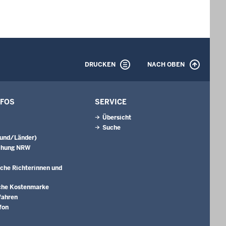
DRUCKEN
NACH OBEN
NFOS
SERVICE
Übersicht
Suche
Bund/Länder)
chung NRW
che Richterinnen und
che Kostenmarke
fahren
fon