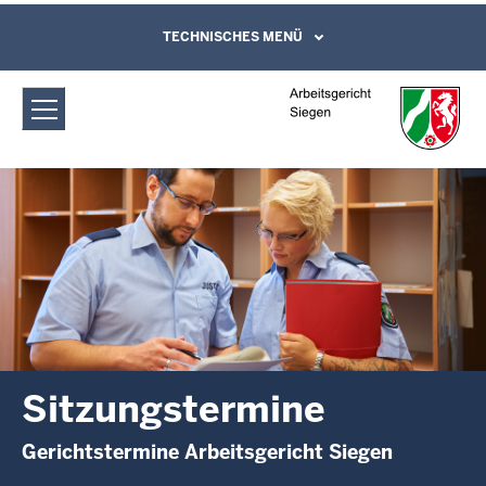
Direkt zum Inhalt
Arbeitsgericht Siegen: Sitzungstermine
TECHNISCHES MENÜ
Leichte Sprache, Gebärdensprachenvideo
und Kontaktformular
Sitzungstermine
Gerichtstermine Arbeitsgericht Siegen