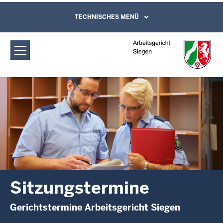
Direkt zum Inhalt
Arbeitsgericht Siegen: Sitzungstermine
TECHNISCHES MENÜ
Leichte Sprache, Gebärdensprachenvideo
und Kontaktformular
Sitzungstermine
Gerichtstermine Arbeitsgericht Siegen