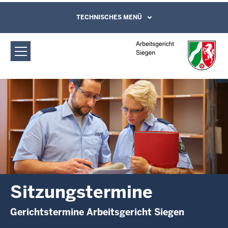
Direkt zum Inhalt
Arbeitsgericht Siegen: Sitzungstermine
TECHNISCHES MENÜ
Leichte Sprache, Gebärdensprachenvideo
und Kontaktformular
Sitzungstermine
Gerichtstermine Arbeitsgericht Siegen