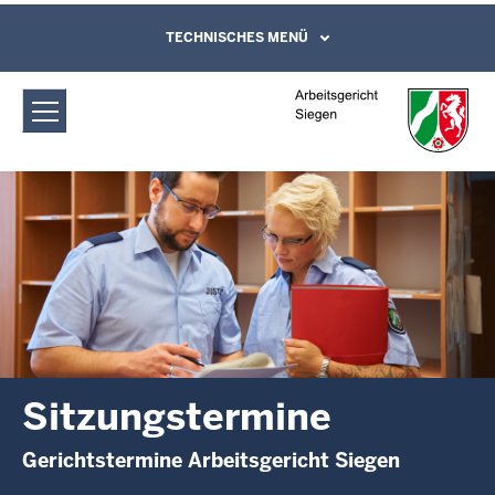
Direkt zum Inhalt
Arbeitsgericht Siegen: Sitzungstermine
TECHNISCHES MENÜ
Leichte Sprache, Gebärdensprachenvideo
und Kontaktformular
Sitzungstermine
Gerichtstermine Arbeitsgericht Siegen